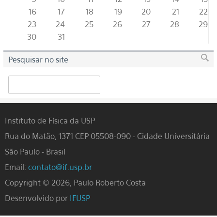
16
17
18
19
20
21
22
23
24
25
26
27
28
29
30
31
Pesquisar no site
Search
Instituto de Física da USP
Rua do Matão, 1371 CEP 05508-090 - Cidade Universitária
São Paulo - Brasil
Email:
contato@if.usp.br
Copyright © 2026, Paulo Roberto Costa
Desenvolvido por
IFUSP