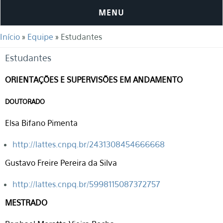
MENU
Você está aqui
Início
»
Equipe
» Estudantes
Estudantes
ORIENTAÇÕES E SUPERVISÕES EM ANDAMENTO
DOUTORADO
Elsa Bifano Pimenta
http://lattes.cnpq.br/2431308454666668
Gustavo Freire Pereira da Silva
http://lattes.cnpq.br/5998115087372757
MESTRADO