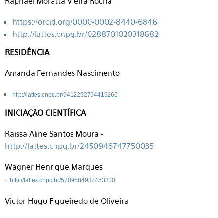
Raphael Moratta Vieira Rocha
https://orcid.org/0000-0002-8440-6846
http://lattes.cnpq.br/0288701020318682
RESIDÊNCIA
Amanda Fernandes Nascimento
http://lattes.cnpq.br/9412292794419265
INICIAÇÃO CIENTÍFICA
Raissa Aline Santos Moura -
http://lattes.cnpq.br/2450946747750035
Wagner Henrique Marques
-
http://lattes.cnpq.br/5709584937453300
Victor Hugo Figueiredo de Oliveira