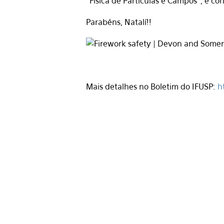
"Física de Partículas e Campos", e c
Parabéns, Natalí!!
Mais detalhes no Boletim do IFUSP:
h