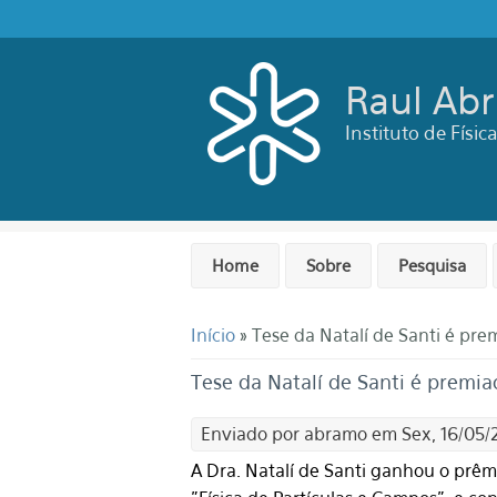
Pular para o conteúdo principal
Raul Ab
Instituto de Físi
Home
Sobre
Pesquisa
Você está aqui
Início
» Tese da Natalí de Santi é prem
Tese da Natalí de Santi é premiad
Enviado por
abramo
em Sex, 16/05/2
A Dra. Natalí de Santi ganhou o prêmi