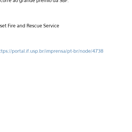
oncorre ao grande prêmio da SBF.
ttps://portal.if.usp.br/imprensa/pt-br/node/4738