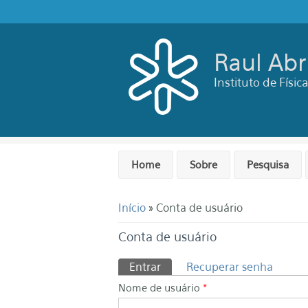
Pular para o conteúdo principal
Raul Ab
Instituto de Físi
Home
Sobre
Pesquisa
Você está aqui
Início
» Conta de usuário
Conta de usuário
Abas primárias
Entrar
(aba ativa)
Recuperar senha
Nome de usuário
*