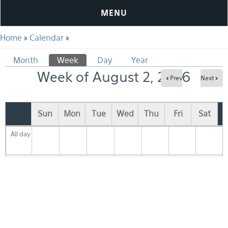
MENU
You are here
Home
»
Calendar
»
Primary tabs
Month
Week
(active tab)
Day
Year
Week of August 2, 2026
« Prev
Next »
Sun
Mon
Tue
Wed
Thu
Fri
Sat
All day