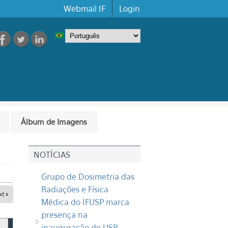
Webmail IF
Login
Álbum de Imagens
NOTÍCIAS
Grupo de Dosimetria das
Radiações e Física
t »
Médica do IFUSP marca
presença na
inauguração do USP