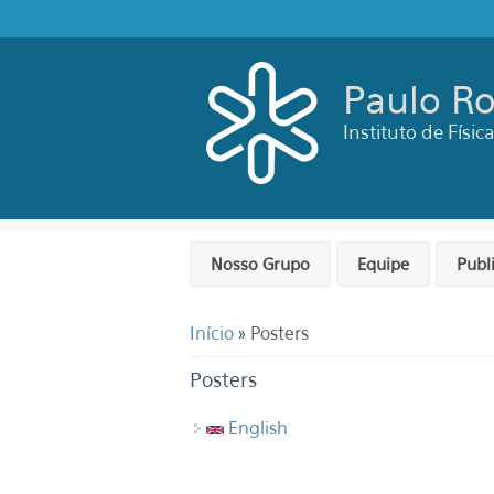
Pular para o conteúdo principal
Paulo Ro
Instituto de Físi
Nosso Grupo
Equipe
Publ
Você está aqui
Início
» Posters
Posters
English