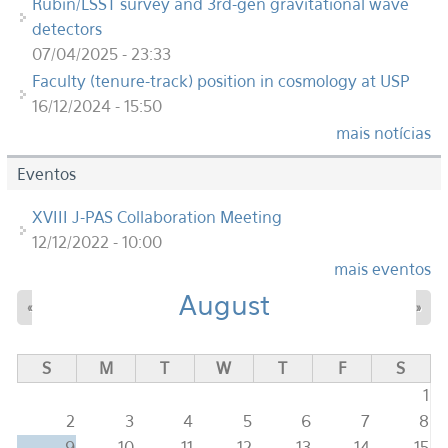
Rubin/LSST survey and 3rd-gen gravitational wave
detectors
07/04/2025 - 23:33
Faculty (tenure-track) position in cosmology at USP
16/12/2024 - 15:50
mais notícias
Eventos
XVIII J-PAS Collaboration Meeting
12/12/2022 - 10:00
mais eventos
August
«
»
S
M
T
W
T
F
S
1
2
3
4
5
6
7
8
9
10
11
12
13
14
15