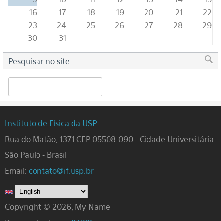
16
17
18
19
20
21
22
23
24
25
26
27
28
29
30
31
Pesquisar no site
Search
Instituto de Física da USP
Rua do Matão, 1371 CEP 05508-090 - Cidade Universitária
São Paulo - Brasil
Email:
contato@if.usp.br
Copyright © 2026, My Name